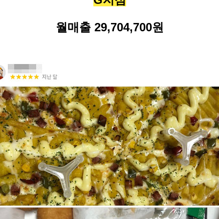
월매출
29,704,700
원