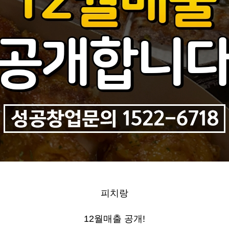
피치랑
12
월매출 공개
!