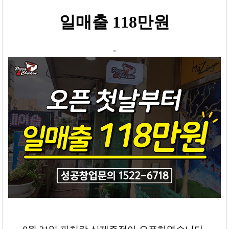
일매출
118
만원
-