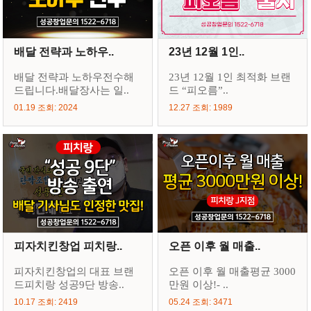
배달 전략과 노하우..
23년 12월 1인..
배달 전략과 노하우전수해
23년 12월 1인 최적화 브랜
드립니다.배달장사는 일..
드 “피오름”..
01.19 조회: 2024
12.27 조회: 1989
피자치킨창업 피치랑..
오픈 이후 월 매출..
피자치킨창업의 대표 브랜
오픈 이후 월 매출평균 3000
드피치랑 성공9단 방송..
만원 이상!- ..
10.17 조회: 2419
05.24 조회: 3471