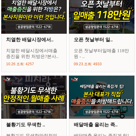
오픈 첫날부터 일..
치열한 배달시장에서..
오픈 첫날부터일매출 118만
치열한 배달시장에서매출
원 - ..
증진을 위한 처방은?본사..
09.23 조회: 4933
10.26 조회: 4257
불황기도 무색한 ..
배달매출 올리는 족..
불황기도 무색한안정적인
배달매출 올리는 족집게 팁!