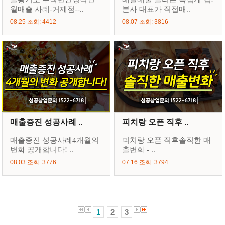
월매출 사례-거제점--..
본사 대표가 직접매..
08.25 조회: 4412
08.07 조회: 3816
매출증진 성공사례 ..
피치랑 오픈 직후 ..
매출증진 성공사례4개월의
피치랑 오픈 직후솔직한 매
변화 공개합니다! ..
출변화 - ..
08.03 조회: 3776
07.16 조회: 3794
1
2
3