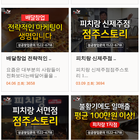
배달창업 전략적인 ..
피치랑 신제주점 ..
요즘은 대부분의 사람들이
피치랑 신제주점점주스토
전화보다는배달어플을 ..
리 1...
04.06 조회: 3658
03.09 조회: 3694