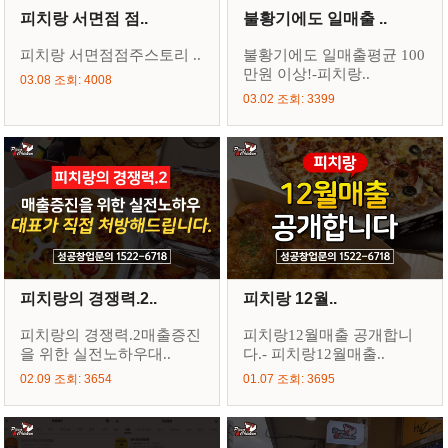
피치랑 서면점 점..
불황기에도 일매출 ..
피치랑 서면점점주스토리 ..
불황기에도 일매출평균 100
만원 이상!-피치랑..
03.08 조회: 4008
03.02 조회: 3399
피치랑의 경쟁력.2..
피치랑 12월..
피치랑의 경쟁력.2매출증진
피치랑12월매출 공개합니
을 위한 실전노하우대..
다.- 피치랑12월매출..
02.09 조회: 3654
01.07 조회: 3695