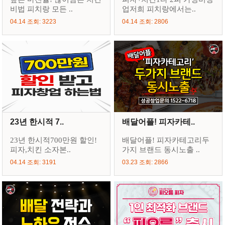
비법 피치랑 모든 ..
업저희 피치랑에서는..
04.14 조회: 3223
04.14 조회: 2806
23년 한시적 7..
배달어플! 피자카테..
23년 한시적700만원 할인!
배달어플! 피자카테고리두
피자,치킨 소자본..
가지 브랜드 동시노출 ..
04.14 조회: 3191
03.23 조회: 2866